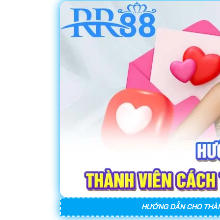
HƯỚNG DẪN CHO THÀN