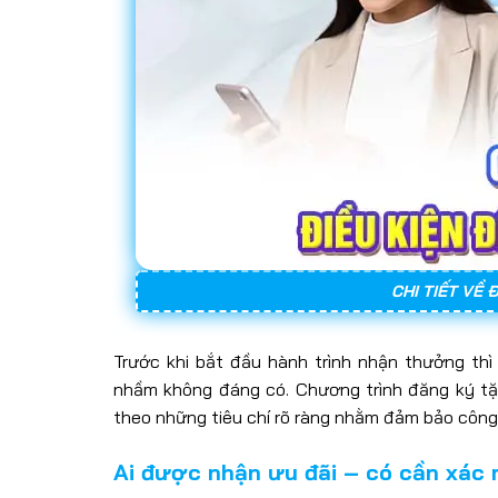
CHI TIẾT VỀ
Trước khi bắt đầu hành trình nhận thưởng thì
nhầm không đáng có. Chương trình đăng ký t
theo những tiêu chí rõ ràng nhằm đảm bảo công
Ai được nhận ưu đãi – có cần xác