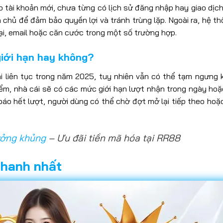
 tài khoản mới, chưa từng có lịch sử đăng nhập hay giao dịc
 chủ để đảm bảo quyền lợi và tránh trùng lặp. Ngoài ra, hệ t
ại, email hoặc căn cước trong một số trường hợp.
giới hạn hay không?
i liên tục trong năm 2025, tuy nhiên vẫn có thể tạm ngưng k
iểm, nhà cái sẽ có các mức giới hạn lượt nhận trong ngày ho
áo hết lượt, người dùng có thể chờ đợt mở lại tiếp theo ho
ưởng khủng
– Ưu đãi tiền mã hóa tại RR88
hanh nhất