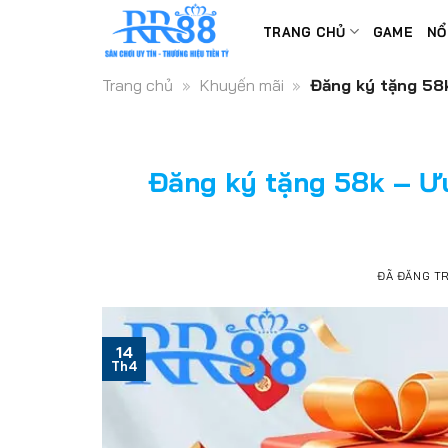
Chuyển
TRANG CHỦ
GAME
NỔ
đến
nội
Trang chủ
»
Khuyến mãi
»
Đăng ký tặng 58k
dung
Đăng ký tặng 58k – Ưu
ĐÃ ĐĂNG T
14
Th4