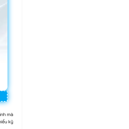
rình mà
hiểu kỹ