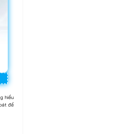
g hiểu
oát để