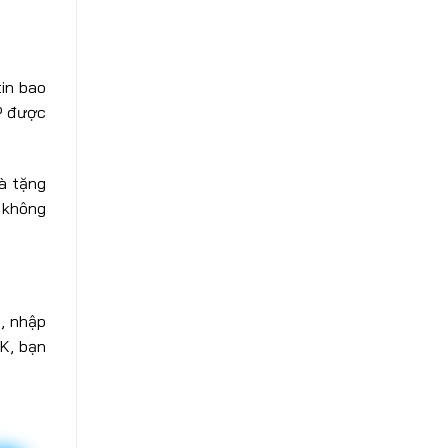
tin bao
TP được
à tặng
u không
, nhập
K, bạn