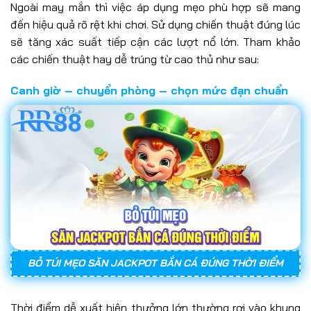
Ngoài may mắn thì việc áp dụng mẹo phù hợp sẽ mang
đến hiệu quả rõ rệt khi chơi. Sử dụng chiến thuật đúng lúc
sẽ tăng xác suất tiếp cận các lượt nổ lớn. Tham khảo
các chiến thuật hay dễ trúng từ cao thủ như sau:
Canh giờ – chuyển phòng – chọn mức đạn chuẩn
BỎ TÚI MẸO SĂN JACKPOT BẮN CÁ ĐÚNG THỜI ĐIỂM
Thời điểm dễ xuất hiện thưởng lớn thường rơi vào khung