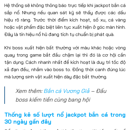
Hệ thống sẽ không thông báo trực tiếp khi jackpot bắn cá
sắp nổ. Nhưng nếu quan sát kỹ sẽ thấy được các dấu
hiệu rõ ràng. Trước thời điểm kích hoạt, số xu, cá vàng
hoặc vật phẩm đặc biệt liên tục xuất hiện ở góc màn hình.
Đây là tín hiệu nổ hũ đang tích tụ chuẩn bị phát quà.
Khi boss xuất hiện bất thường với màu khác hoặc vòng
quay trong game bắt đầu chậm lại thì đó là cơ hội cần
tận dụng. Cách nhanh nhất để kích hoạt là duy trì tốc độ
xả đạn đều, nhắm vào boss to. Đồng thời canh đúng lúc
mà lượng sinh vật xuất hiện dày đặc bất thường.
Xem thêm:
Bắn cá Vương Giả
– Đấu
boss kiếm tiền cùng bang hội
Thống kê số lượt nổ jackpot bắn cá trong
30 ngày gần đây