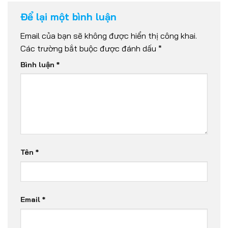
Để lại một bình luận
Email của bạn sẽ không được hiển thị công khai.
Các trường bắt buộc được đánh dấu
*
Bình luận
*
Tên
*
Email
*